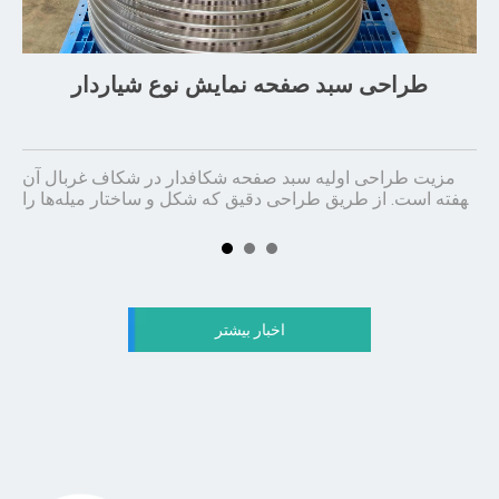
طراحی سبد صفحه نمایش نوع شیاردار
خش
مزیت طراحی اولیه سبد صفحه شکافدار در شکاف غربال آن
ا
د:
نهفته است. از طریق طراحی دقیق که شکل و ساختار میله‌ها را
ول
بهینه می‌کند، کارایی غربالگری خمیر را افزایش داده و سایش را
منظ
یا
به حداقل می‌رساند، در نتیجه عملکرد پایدار و طولانی‌مدت
ع
مو
سیستم خمیر کاغذ و کاغذسازی را تسهیل می‌کند.
اخبار بیشتر